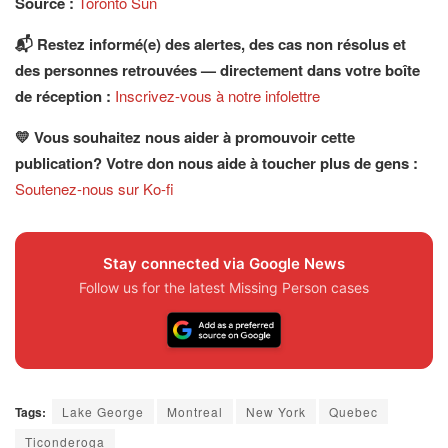
Source :
Toronto Sun
📬 Restez informé(e) des alertes, des cas non résolus et
des personnes retrouvées — directement dans votre boîte
de réception :
Inscrivez-vous à notre infolettre
💛 Vous souhaitez nous aider à promouvoir cette
publication? Votre don nous aide à toucher plus de gens :
Soutenez-nous sur Ko-fi
Stay connected via Google News
Follow us for the latest Missing Person cases
Tags:
Lake George
Montreal
New York
Quebec
Ticonderoga