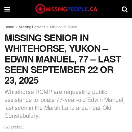
Home
Missing Persons
Missing in Yukon
MISSING SENIOR IN
WHITEHORSE, YUKON –
EDWIN MANUEL, 77 – LAST
SEEN SEPTEMBER 22 OR
23, 2025
Whitehorse RCMP are requesting public
assistance to locate 77-year-old Edwin Manuel,
last seen in the Marsh Lake area near Old
Constabulary.
09/30/2025