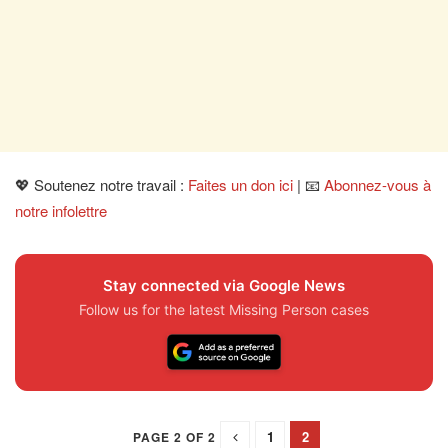
💖 Soutenez notre travail :
Faites un don ici
| 📧
Abonnez-vous à
notre infolettre
Stay connected via Google News
Follow us for the latest Missing Person cases
1
2
PAGE 2 OF 2