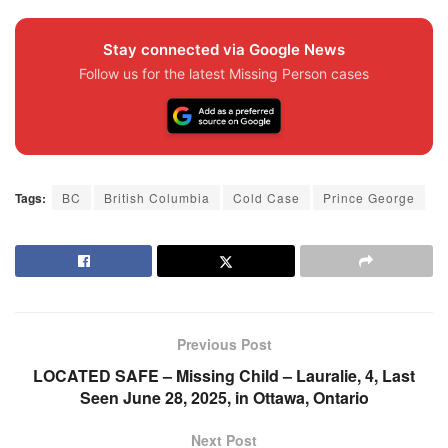
Stay connected via Google News
Follow us for the latest Missing Person cases
Tags:
BC
British Columbia
Cold Case
Prince George
Previous Post
LOCATED SAFE – Missing Child – Lauralie, 4, Last
Seen June 28, 2025, in Ottawa, Ontario
Next Post