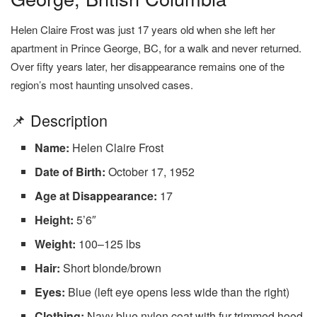
Helen Claire Frost was just 17 years old when she left her
apartment in Prince George, BC, for a walk and never returned.
Over fifty years later, her disappearance remains one of the
region’s most haunting unsolved cases.
📌 Description
Name:
Helen Claire Frost
Date of Birth:
October 17, 1952
Age at Disappearance:
17
Height:
5’6″
Weight:
100–125 lbs
Hair:
Short blonde/brown
Eyes:
Blue (left eye opens less wide than the right)
Clothing:
Navy blue nylon coat with fur-trimmed hood,