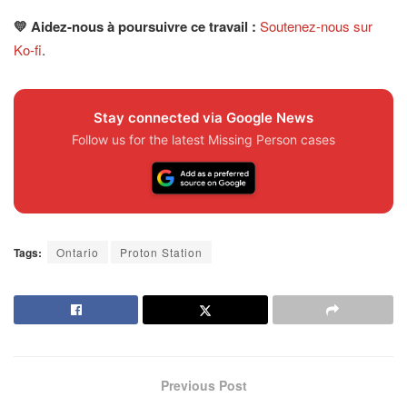
💛 Aidez-nous à poursuivre ce travail :
Soutenez-nous sur
Ko-fi
.
Stay connected via Google News
Follow us for the latest Missing Person cases
Tags:
Ontario
Proton Station
Previous Post