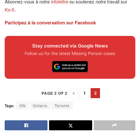
Abonnez-vous à notre
infolettre
ou soutenez notre travail sur
Ko-fi
.
Participez à la conversation sur Facebook
Stay connected via Google News
Follow us for the latest Missing Person cases
1
2
PAGE 2 OF 2
Tags:
ON
Ontario
Toronto