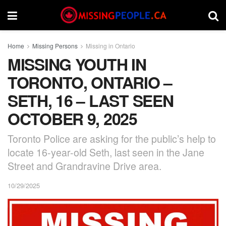
Home
Missing Persons
Missing in Ontario
MISSING YOUTH IN
TORONTO, ONTARIO –
SETH, 16 – LAST SEEN
OCTOBER 9, 2025
Toronto Police are asking for the public’s help to
locate 16-year-old Seth, last seen in the Jane
Street and Grandravine Drive area.
10/29/2025