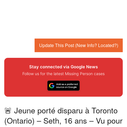
Update This Post (New Info? Located?)
Stay connected via Google News
Follow us for the latest Missing Person cases
🚨 Jeune porté disparu à Toronto
(Ontario) – Seth, 16 ans – Vu pour