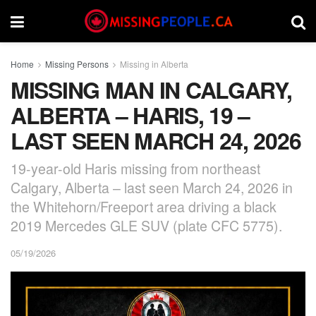
Home
Missing Persons
Missing in Alberta
MISSING MAN IN CALGARY,
ALBERTA – HARIS, 19 –
LAST SEEN MARCH 24, 2026
19-year-old Haris missing from northeast
Calgary, Alberta – last seen March 24, 2026 in
the Whitehorn/Freeport area driving a black
2019 Mercedes GLE SUV (plate CFC 5775).
05/19/2026