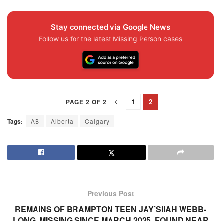
Stay connected via Google News
Follow us for the latest Missing Person cases
1
2
PAGE 2 OF 2
Tags:
AB
Alberta
Calgary
Previous Post
REMAINS OF BRAMPTON TEEN JAY’SIIAH WEBB-
LONG, MISSING SINCE MARCH 2025, FOUND NEAR