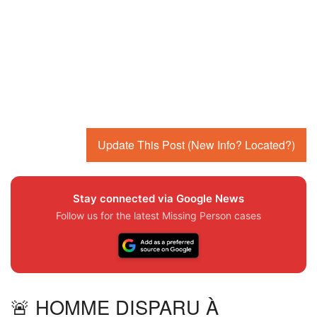
Update This Post (New Info? Located?)
Stay connected via Google News
Follow us for the latest Missing Person cases
🚨 HOMME DISPARU À